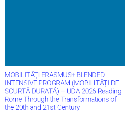
MOBILITĂŢI ERASMUS+ BLENDED
INTENSIVE PROGRAM (MOBILITĂȚI DE
SCURTĂ DURATĂ) – UDA 2026 Reading
Rome Through the Transformations of
the 20th and 21st Century