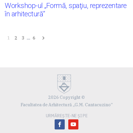
Workshop-ul „Formă, spaţiu, reprezentare
în arhitectură”
Navigare
1
2
3
…
6
în
articole
2026 Copyright ©
Facultatea de Arhitectură „G.M. Cantacuzino”
URMĂREȘTE-NE ȘI PE
facebook
youtube