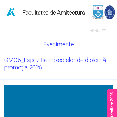
MENU
Sari
Evenimente
la
conținut
GMC6_Expoziția proiectelor de diplomă —
promoția 2026
Rezultate Admitere 2026