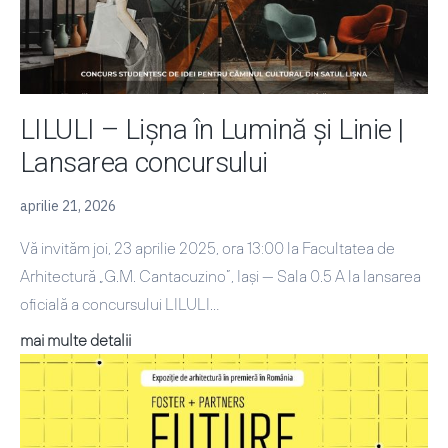
LILULI – Lișna în Lumină și Linie |
Lansarea concursului
aprilie 21, 2026
Vă invităm joi, 23 aprilie 2025, ora 13:00 la Facultatea de
Arhitectură „G.M. Cantacuzino”, Iași — Sala 0.5 A la lansarea
oficială a concursului LILULI…
LILULI
mai multe detalii
–
Lișna
în