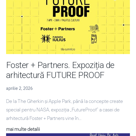
Lumină
și
Linie
|
Lansarea
concursului
Foster + Partners. Expoziția de
arhitectură FUTURE PROOF
aprilie 2, 2026
De la The Gherkin și Apple Park, până la concepte create
special pentru NASA, expoziția „FutureProof” a casei de
arhitectură Foster + Partners vine în…
Foster
mai multe detalii