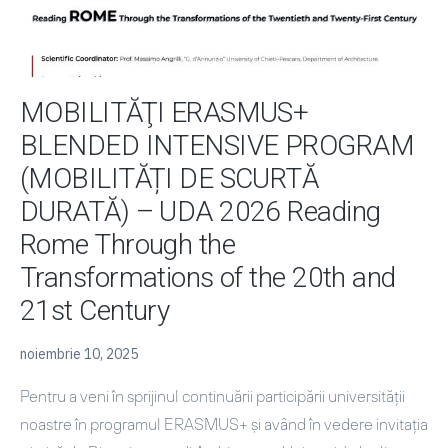
DURATĂ)
–
UNIVERSITY
OF
MOBILITĂŢI ERASMUS+
FLORENCE
BLENDED INTENSIVE PROGRAM
–
(MOBILITĂȚI DE SCURTĂ
2026
DURATĂ) – UDA 2026 Reading
Rome Through the
Transformations of the 20th and
21st Century
noiembrie 10, 2025
Pentru a veni în sprijinul continuării participării universității
noastre în programul ERASMUS+ și având în vedere invitația