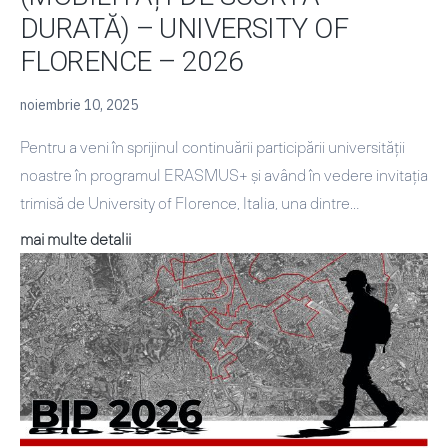
DURATĂ) – UNIVERSITY OF
FLORENCE – 2026
noiembrie 10, 2025
Pentru a veni în sprijinul continuării participării universității
noastre în programul ERASMUS+ și având în vedere invitația
trimisă de University of Florence, Italia, una dintre…
MOBILITĂŢI
mai multe detalii
ERASMUS+
BLENDED
INTENSIVE
PROGRAM
(MOBILITĂȚI
DE
SCURTĂ