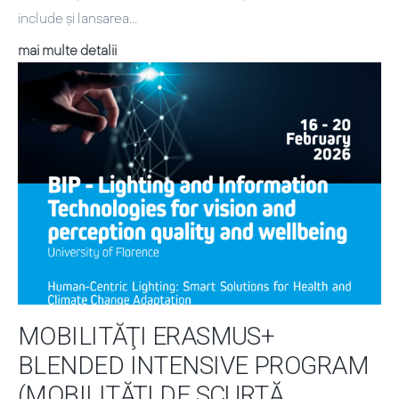
include și lansarea…
Brâncoveanu
mai multe detalii
–
Tradiția
continuă
MOBILITĂŢI ERASMUS+
BLENDED INTENSIVE PROGRAM
(MOBILITĂȚI DE SCURTĂ