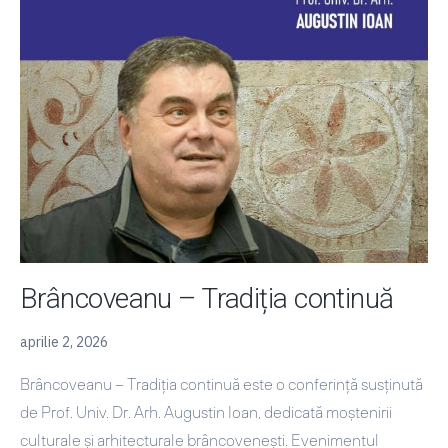
+
Partners.
Expoziția
de
arhitectură
FUTURE
PROOF
Brâncoveanu – Tradiția continuă
aprilie 2, 2026
Brâncoveanu – Tradiția continuă este o conferință susținută
de Prof. Univ. Dr. Arh. Augustin Ioan, dedicată moștenirii
culturale și arhitecturale brâncovenești. Evenimentul