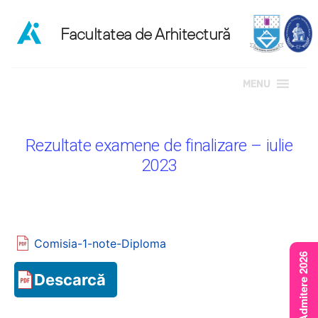
MENU
Sari
la
Rezultate examene de finalizare – iulie
conținut
2023
Comisia-1-note-Diploma
Rezultate Admitere 2026
Descarcă