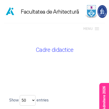
MENU
Sari
la
Cadre didactice
conținut
Rezultate Admitere 2026
Show
entries