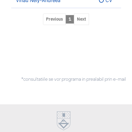
Vînău Nely-Andreea
⭕ CV
Previous
1
Next
*consultatiile se vor programa in prealabil prin e-mail