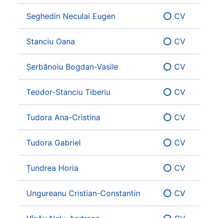
Seghedin Neculai Eugen
⭕ CV
Stanciu Oana
⭕ CV
Șerbănoiu Bogdan-Vasile
⭕ CV
Teodor-Stanciu Tiberiu
⭕ CV
Tudora Ana-Cristina
⭕ CV
Tudora Gabriel
⭕ CV
Țundrea Horia
⭕ CV
Ungureanu Cristian-Constantin
⭕ CV