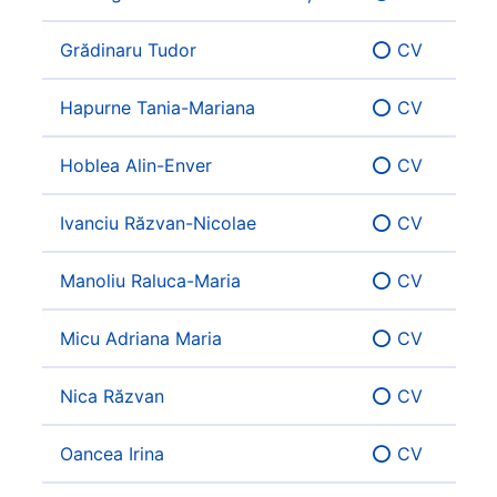
Grădinaru Tudor
⭕ CV
Hapurne Tania-Mariana
⭕ CV
Hoblea Alin-Enver
⭕ CV
Ivanciu Răzvan-Nicolae
⭕ CV
Manoliu Raluca-Maria
⭕ CV
Micu Adriana Maria
⭕ CV
Nica Răzvan
⭕ CV
Oancea Irina
⭕ CV