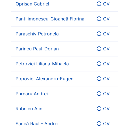
Oprisan Gabriel
⭕ CV
Pantilimonescu-Cioancă Florina
⭕ CV
Paraschiv Petronela
⭕ CV
Parincu Paul-Dorian
⭕ CV
Petrovici Liliana-Mihaela
⭕ CV
Popovici Alexandru-Eugen
⭕ CV
Purcaru Andrei
⭕ CV
Rubnicu Alin
⭕ CV
Saucă Raul - Andrei
⭕ CV