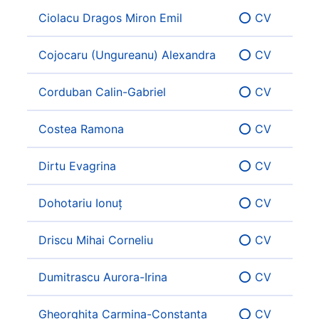
Ciolacu Dragos Miron Emil
⭕ CV
Cojocaru (Ungureanu) Alexandra
⭕ CV
Corduban Calin-Gabriel
⭕ CV
Costea Ramona
⭕ CV
Dirtu Evagrina
⭕ CV
Dohotariu Ionuț
⭕ CV
Driscu Mihai Corneliu
⭕ CV
Dumitrascu Aurora-Irina
⭕ CV
Gheorghita Carmina-Constanța
⭕ CV