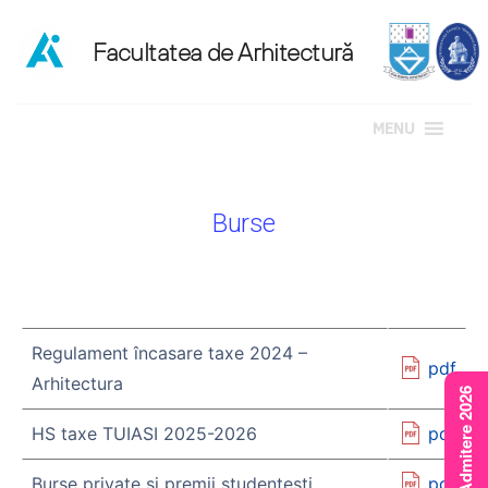
MENU
Sari
la
Burse
conținut
Regulament încasare taxe 2024 –
pdf
Arhitectura
Rezultate Admitere 2026
HS taxe TUIASI 2025-2026
pdf
Burse private și premii studențești
pdf