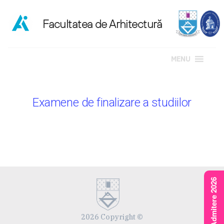
MENU
Sari
la
Examene de finalizare a studiilor
conținut
Rezultate Admitere 2026
2026 Copyright ©