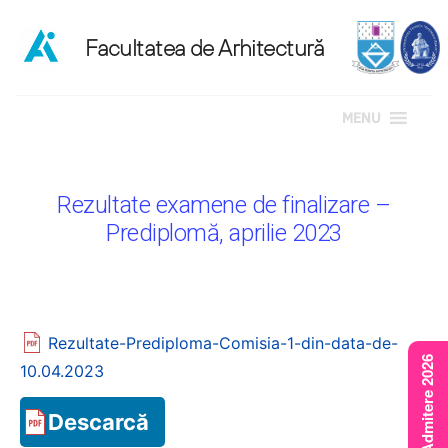
MENU
Sari
la
Rezultate examene de finalizare –
conținut
Prediplomă, aprilie 2023
Rezultate-Prediploma-Comisia-1-din-data-de-
Rezultate Admitere 2026
10.04.2023
Descarcă