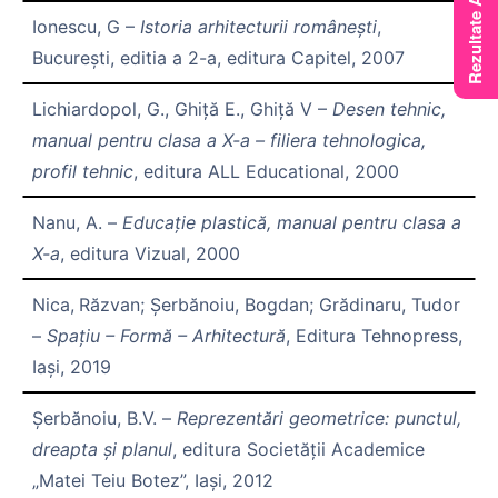
Ionescu, G –
Istoria arhitecturii românești
,
Bucureşti, editia a 2-a, editura Capitel, 2007
Lichiardopol, G., Ghiță E., Ghiță V –
Desen tehnic,
manual pentru clasa a X-a – filiera tehnologica,
profil tehnic
, editura ALL Educational, 2000
Nanu, A. –
Educație plastică, manual pentru clasa a
X-a
, editura Vizual, 2000
Nica,
Răzvan; Șerbănoiu, Bogdan; Grădinaru, Tudor
–
Spațiu – Formă – Arhitectură
, Editura Tehnopress,
Iași, 2019
Șerbănoiu, B.V. –
Reprezentări geometrice: punctul,
dreapta și planul
, editura Societății Academice
„Matei Teiu Botez”, Iași, 2012