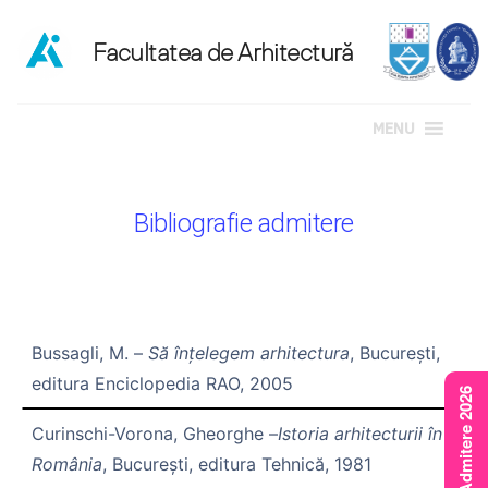
MENU
Sari
la
Bibliografie admitere
conținut
Bussagli, M. –
Să înţelegem arhitectura
, Bucureşti,
editura Enciclopedia RAO, 2005
Rezultate Admitere 2026
Curinschi-Vorona, Gheorghe –
Istoria arhitecturii în
România
, Bucureşti, editura Tehnică, 1981