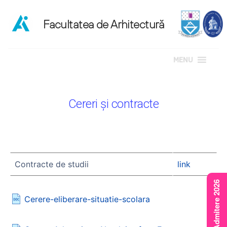
MENU
Sari
la
Cereri și contracte
conținut
Contracte de studii
link
Rezultate Admitere 2026
Cerere-eliberare-situatie-scolara