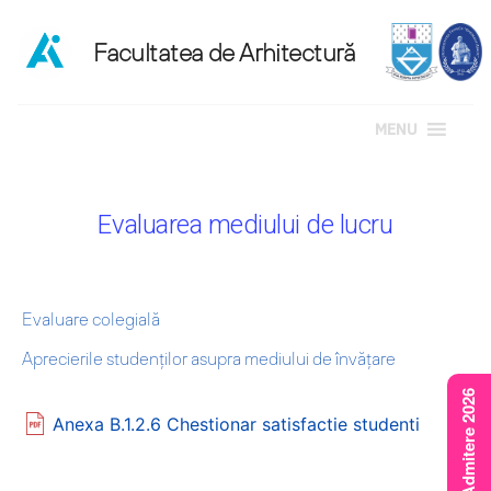
MENU
Sari
la
Evaluarea mediului de lucru
conținut
Evaluare colegială
Aprecierile studenților asupra mediului de învățare
Rezultate Admitere 2026
Anexa B.1.2.6 Chestionar satisfactie studenti