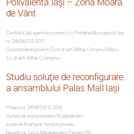
Polivalentă Iaşi – Zona Moara
de Vânt
Contract (tip agent economic) cu Primăria Municipiului Iaşi
nr. 24636/11.12.2017
Coordonatori proiect Conf.dr.arh. Mihai Corneliu Drişcu,
Ş.L.dr.arh. Mihai Codreanu.
Studiu soluţie de reconfigurare
a ansamblului Palas Mall Iaşi
Proiect nr. 2498P/12.12.2016
Durata de implementare 10 săptămâni
sursa de finanţare: fonduri private;
beneficiar: Iulius Management Center SRL,