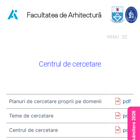
MENU
Sari
la
Centrul de cercetare
conținut
Planuri de cercetare proprii pe domenii
pdf
Rezultate Admitere 2026
Teme de cercetare
pdf
Centrul de cercetare
pdf