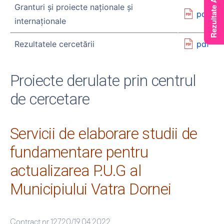
Granturi și proiecte naţionale şi
pdf
internaţionale
Rezultatele cercetării
pdf
Proiecte derulate prin centrul
de cercetare
Servicii de elaborare studii de
fundamentare pentru
actualizarea P.U.G al
Municipiului Vatra Dornei
Contract nr 12720/19.04.2022