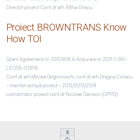
Director proiect Conf.dr.arh. Mihai Drişcu;
Proiect BROWNTRANS Know
How TOI
Grant Agreement nr. 113101614, în Acţiunea nr. 2011-1-SKI-
LEO05-02876
Conf.dr arh.Mircea Grigorovschi, conf.dr.arh.Dragoş Ciolacu
– membri echipă proiect – 2012/2013/2014
coordonator proiect conf.dr.Nicolae Samson (DPPD);