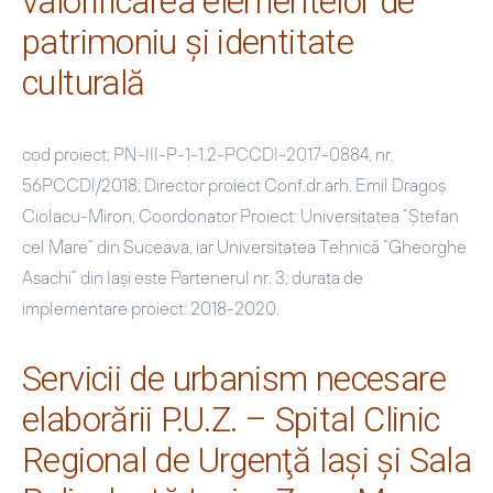
valorificarea elementelor de
patrimoniu şi identitate
culturală
cod proiect; PN-III-P-1-1.2-PCCDI-2017-0884, nr.
56PCCDI/2018; Director proiect Conf.dr.arh. Emil Dragoş
Ciolacu-Miron; Coordonator Proiect: Universitatea “Ştefan
cel Mare” din Suceava, iar Universitatea Tehnică “Gheorghe
Asachi” din Iaşi este Partenerul nr. 3; durata de
implementare proiect: 2018-2020.
Servicii de urbanism necesare
elaborării P.U.Z. – Spital Clinic
Regional de Urgenţă Iaşi şi Sala