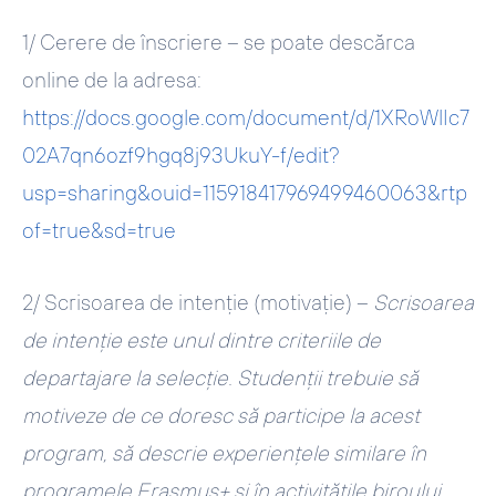
1/
Cerere de înscriere
– se poate descărca
online de la adresa:
https://docs.google.com/document/d/1XRoWlIc7
02A7qn6ozf9hgq8j93UkuY-f/edit?
usp=sharing&ouid=115918417969499460063&rtp
of=true&sd=true
2/
Scrisoarea de intenţie (motivație
) –
Scrisoarea
de intenție este unul dintre criteriile de
departajare la selecție. Studenții trebuie să
motiveze de ce doresc să participe la acest
program, să descrie experiențele similare în
programele Erasmus+ și în activitățile biroului