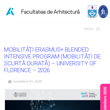
MENU
Sari
la
MOBILITĂŢI ERASMUS+ BLENDED
conținut
INTENSIVE PROGRAM (MOBILITĂȚI DE
SCURTĂ DURATĂ) – UNIVERSITY OF
FLORENCE – 2026
noiembrie 10, 2025
Rezultate Admitere 2026