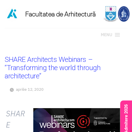
MENU
Sari
la
SHARE Architects Webinars –
conținut
“Transforming the world through
architecture”
aprilie 12, 2020
Rezultate Admitere 2026
SHAR
E