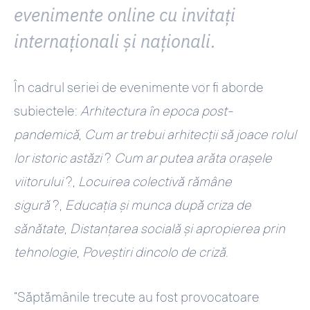
evenimente online cu invitați
internaționali și naționali.
În cadrul seriei de evenimente vor fi aborde
subiectele:
Arhitectura în epoca post-
pandemică
,
Cum ar trebui arhitecții să joace rolul
lor istoric astăzi
?
Cum ar putea arăta orașele
viitorului
?,
Locuirea colectivă rămâne
sigură
?,
Educația și munca după criza de
sănătate
,
Distanțarea socială și apropierea prin
tehnologie
,
Poveștiri dincolo de criză
.
“Săptămânile trecute au fost provocatoare