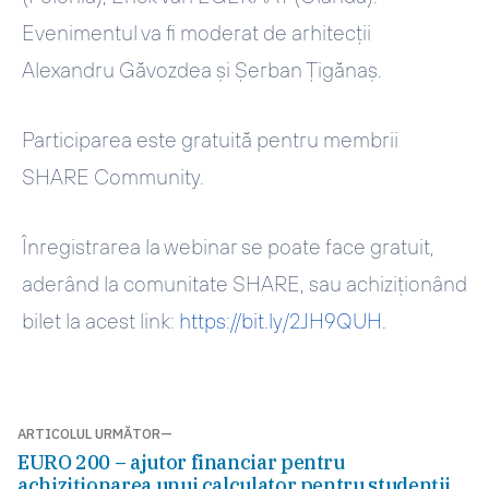
Evenimentul va fi moderat de arhitecții
Alexandru Găvozdea și Șerban Țigănaș.
Participarea este gratuită pentru membrii
SHARE Community.
Înregistrarea la webinar se poate face gratuit,
aderând la comunitate SHARE, sau achiziționând
bilet la acest link:
https://bit.ly/2JH9QUH
.
Navigare
ARTICOLUL URMĂTOR
Articolul
EURO 200 – ajutor financiar pentru
în
următor:
achiziționarea unui calculator pentru studenții