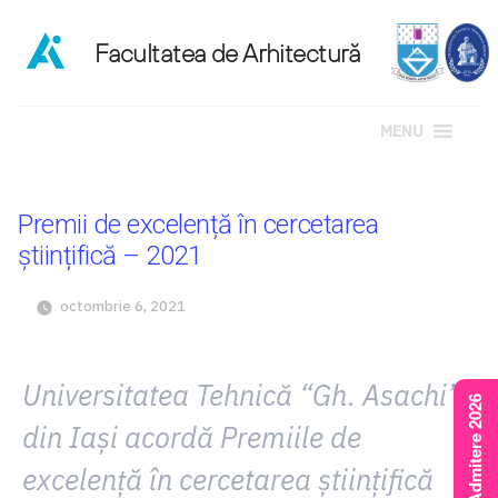
MENU
Sari
la
Premii de excelență în cercetarea
conținut
științifică – 2021
octombrie 6, 2021
Universitatea Tehnică “Gh. Asachi”
Rezultate Admitere 2026
din Iași acordă Premiile de
excelență în cercetarea științifică