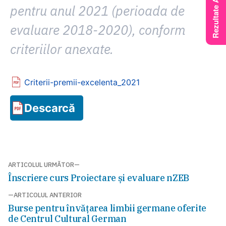
pentru anul 2021 (perioada de
evaluare 2018-2020), conform
criteriilor anexate.
Criterii-premii-excelenta_2021
Descarcă
Navigare
ARTICOLUL URMĂTOR
Articolul
Înscriere curs Proiectare și evaluare nZEB
în
următor:
ARTICOLUL ANTERIOR
articole
Articolul
Burse pentru învățarea limbii germane oferite
anterior:
de Centrul Cultural German