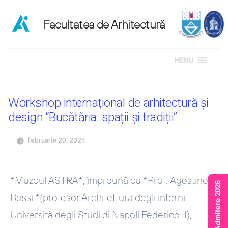
MENU
Sari
la
Workshop internațional de arhitectură și
conținut
design “Bucătăria: spații și tradiții”
februarie 20, 2024
*Muzeul ASTRA*, împreună cu *Prof. Agostino
Rezultate Admitere 2026
Bossi *(profesor Architettura degli interni –
Università degli Studi di Napoli Federico II),