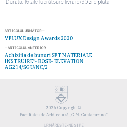
Durata: 15 zile lucrătoare livrare/30 zile plata
Navigare
ARTICOLUL URMĂTOR
Articolul
VELUX Design Awards 2020
în
următor:
ARTICOLUL ANTERIOR
articole
Articolul
Achizitia de bunuri SET MATERIALE
anterior:
INSTRUIRE”- ROSE- ELEVATION
AG214/SGU/NC/2
2026 Copyright ©
Facultatea de Arhitectură „G.M. Cantacuzino”
URMĂREȘTE-NE ȘI PE