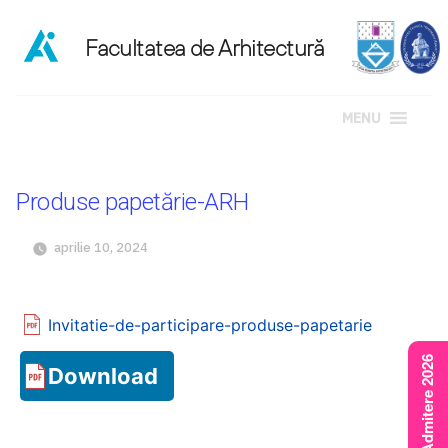
MENU
Sari
la
Produse papetărie-ARH
conținut
aprilie 10, 2024
Invitatie-de-participare-produse-papetarie
Rezultate Admitere 2026
Download