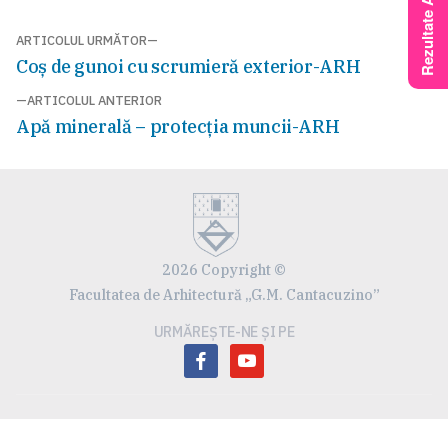
Navigare
ARTICOLUL URMĂTOR
Articolul
Coș de gunoi cu scrumieră exterior-ARH
în
următor:
ARTICOLUL ANTERIOR
articole
Articolul
Apă minerală – protecția muncii-ARH
anterior:
2026 Copyright ©
Facultatea de Arhitectură „G.M. Cantacuzino”
URMĂREȘTE-NE ȘI PE
facebook
youtube