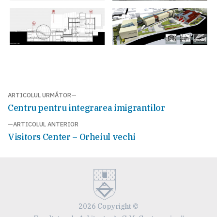
Navigare
ARTICOLUL URMĂTOR
Articolul
Centru pentru integrarea imigrantilor
în
următor:
ARTICOLUL ANTERIOR
articole
Articolul
Visitors Center – Orheiul vechi
anterior:
2026 Copyright ©