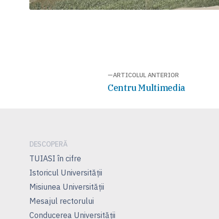
Navigare
ARTICOLUL ANTERIOR
Articolul
Centru Multimedia
în
anterior:
articole
DESCOPERĂ
TUIASI în cifre
Istoricul Universităţii
Misiunea Universităţii
Mesajul rectorului
Conducerea Universităţii