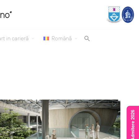
ino”
rt in carieră
Română
Rezultate Admitere 2026