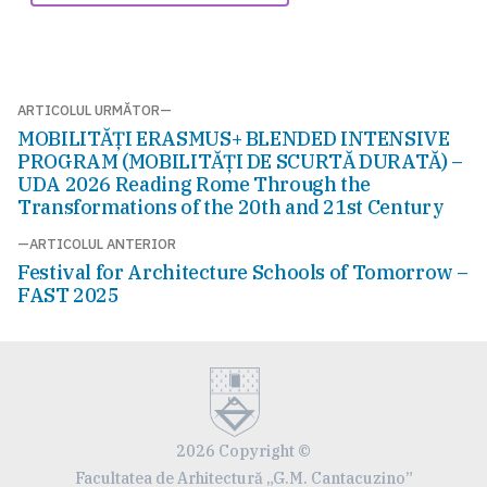
Navigare
ARTICOLUL URMĂTOR
Articolul
MOBILITĂŢI ERASMUS+ BLENDED INTENSIVE
în
următor:
PROGRAM (MOBILITĂȚI DE SCURTĂ DURATĂ) –
articole
UDA 2026 Reading Rome Through the
Transformations of the 20th and 21st Century
ARTICOLUL ANTERIOR
Articolul
Festival for Architecture Schools of Tomorrow –
anterior:
FAST 2025
2026 Copyright ©
Facultatea de Arhitectură „G.M. Cantacuzino”