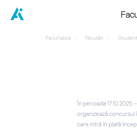
Facu
Facultatea
Noutăți
Studen
Sari
la
conținut
În perioada 17.10.2025 –
organizează concursul în
care intră în plată înce