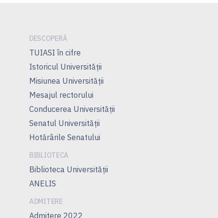
articole
DESCOPERĂ
TUIASI în cifre
Istoricul Universităţii
Misiunea Universităţii
Mesajul rectorului
Conducerea Universităţii
Senatul Universității
Hotărârile Senatului
BIBLIOTECA
Biblioteca Universității
ANELIS
ADMITERE
Admitere 2022