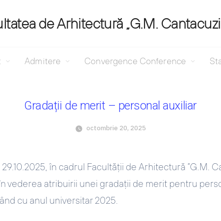
ltatea de Arhitectură „G.M. Cantacuz
t
Admitere
Convergence Conference
Sta
Gradații de merit – personal auxiliar
octombrie 20, 2025
 29.10.2025, în cadrul Facultății de Arhitectură ”G.M. C
 vederea atribuirii unei gradații de merit pentru person
pând cu anul universitar 2025.