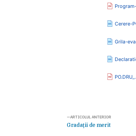
Program-
Cerere-P
Grila-ev
Declarat
PO.DRU_
Navigare
ARTICOLUL ANTERIOR
Articolul
Gradații de merit
în
anterior: