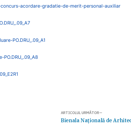
concurs-acordare-gradatie-de-merit-personal-auxiliar
O.DRU_.09_A7
aluare-PO.DRU_.09_A1
ie-PO.DRU_.09_A8
.09_E2R1
ARTICOLUL URMĂTOR
Articolul
Bienala Națională de Arhitec
următor: