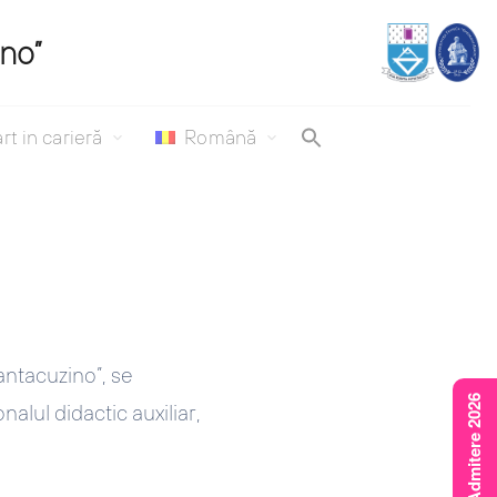
ino”
rt in carieră
Română
antacuzino”, se
Rezultate Admitere 2026
alul didactic auxiliar,