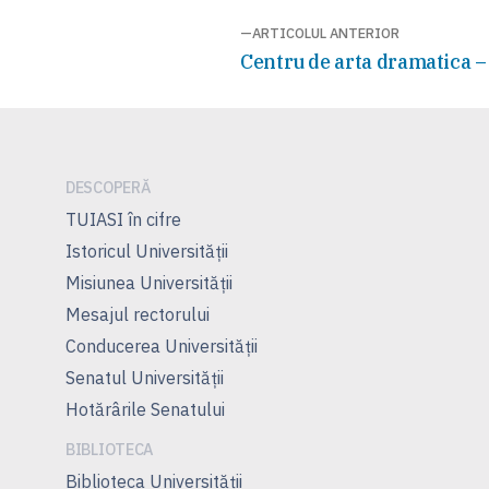
Navigare
ARTICOLUL ANTERIOR
Articolul
Centru de arta dramatica –
în
anterior:
articole
DESCOPERĂ
TUIASI în cifre
Istoricul Universităţii
Misiunea Universităţii
Mesajul rectorului
Conducerea Universităţii
Senatul Universității
Hotărârile Senatului
BIBLIOTECA
Biblioteca Universității