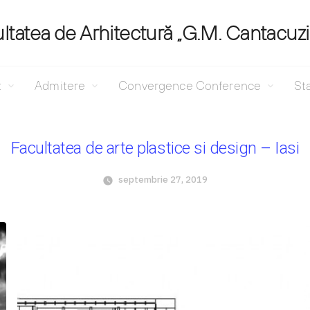
ltatea de Arhitectură „G.M. Cantacuz
t
Admitere
Convergence Conference
Sta
Facultatea de arte plastice si design – Iasi
septembrie 27, 2019