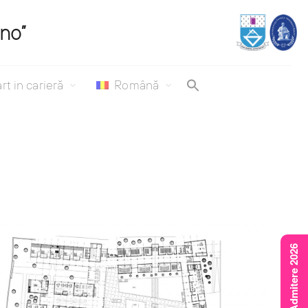
ino”
rt in carieră
Română
Rezultate Admitere 2026