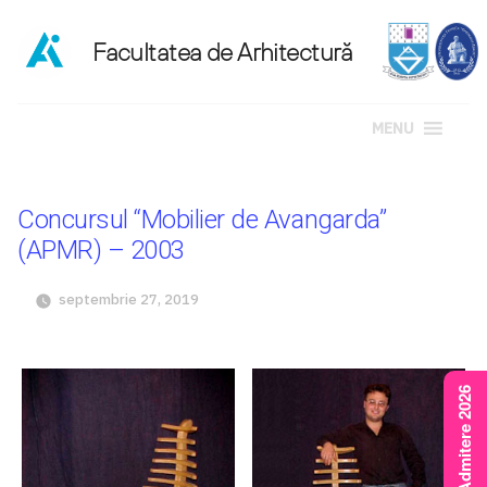
MENU
Sari
la
Concursul “Mobilier de Avangarda”
conținut
(APMR) – 2003
septembrie 27, 2019
Rezultate Admitere 2026