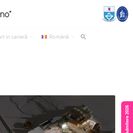
ino”
rt in carieră
Română
Rezultate Admitere 2026