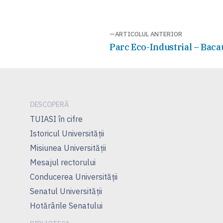
Navigare
ARTICOLUL ANTERIOR
Articolul
Parc Eco-Industrial – Baca
în
anterior:
articole
DESCOPERĂ
TUIASI în cifre
Istoricul Universităţii
Misiunea Universităţii
Mesajul rectorului
Conducerea Universităţii
Senatul Universității
Hotărârile Senatului