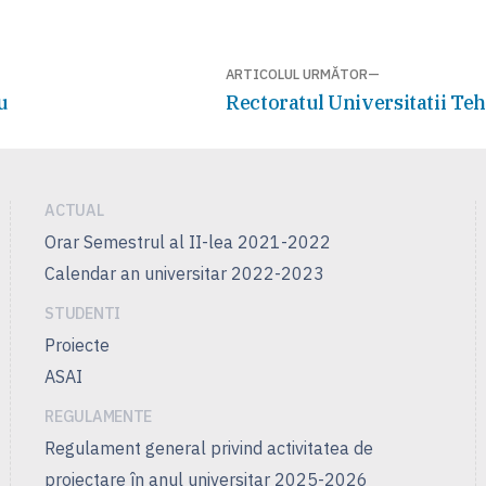
ARTICOLUL URMĂTOR
Articolul
u
Rectoratul Universitatii Te
următor:
ACTUAL
Orar Semestrul al II-lea 2021-2022
Calendar an universitar 2022-2023
STUDENTI
Proiecte
ASAI
REGULAMENTE
Regulament general privind activitatea de
proiectare în anul universitar 2025-2026