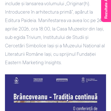
include și lansarea volumului „Originar(h).
Introducere în arhitectura primă”, apărut la
Editura Paideia. Manifestarea va avea loc pe 24
aprilie 2026, ora 18:00, la Casa Muzeelor din Iași,
sub egida Trivium, Institutului de Studii și
Cercetări Simbolice Iași și a Muzeului Național al
Literaturii Române Iași, cu sprijinul Fundației
Eastern Marketing Insights.