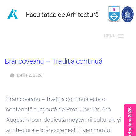
MENU
Sari
la
Brâncoveanu – Tradiția continuă
conținut
aprilie 2, 2026
Brâncoveanu – Tradiția continuă
este o
conferință susținută de Prof. Univ. Dr. Arh.
Rezultate Admitere 2026
Augustin Ioan, dedicată moștenirii culturale și
arhitecturale brâncovenești. Evenimentul