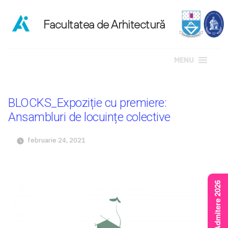
MENU
Sari
la
BLOCKS_Expoziție cu premiere:
conținut
Ansambluri de locuințe colective
februarie 24, 2021
Rezultate Admitere 2026