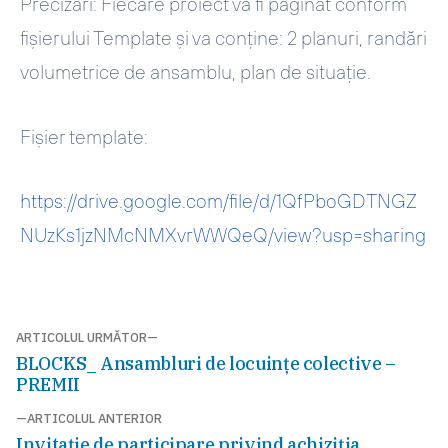
Precizări: Fiecare proiect va fi paginat conform
fișierului Template și va conține: 2 planuri, randări
volumetrice de ansamblu, plan de situație.
Fișier template:
https://drive.google.com/file/d/1QfPboGDTNGZ
NUzKs1jzNMcNMXvrWWQeQ/view?usp=sharing
Navigare
ARTICOLUL URMĂTOR
Articolul
BLOCKS_ Ansambluri de locuințe colective –
în
următor:
PREMII
articole
ARTICOLUL ANTERIOR
Articolul
Invitație de participare privind achiziţia