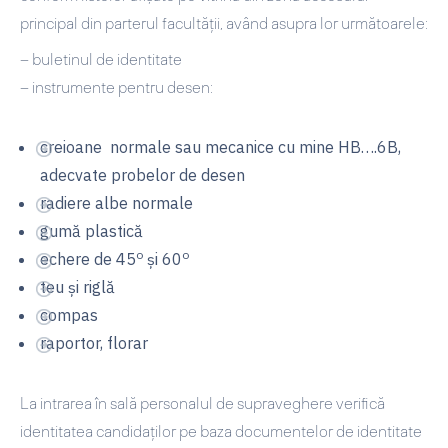
principal din parterul facult
ăți
i, având asupra lor următoarele:
– buletinul de identitate
– instrumente pentru desen:
creioane normale sau mecanice cu mine HB….6B,
adecvate probelor de desen
radiere albe normale
gumă plastică
o
o
echere de 45
şi 60
teu şi riglă
compas
raportor, florar
La intrarea în sală personalul de supraveghere verifică
identitatea candidaţilor pe baza documentelor de identitate