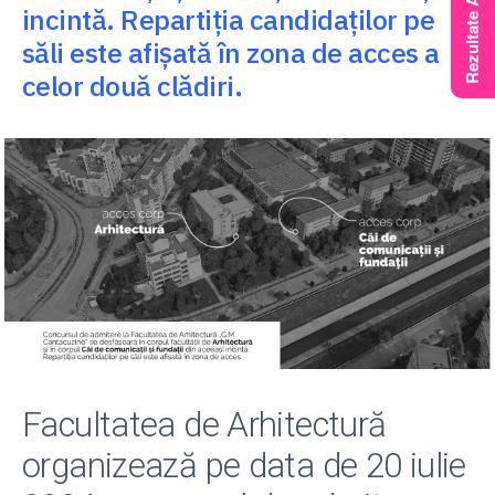
incintă. Repartiția candidaților pe
săli este afișată în zona de acces a
celor două clădiri.
Facultatea de Arhitectură
organizează
pe data de 20 iulie