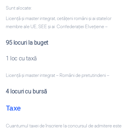
Sunt alocate:
Licență și master integrat, cetățeni români și ai statelor
membre ale UE, SEE și ai Confederației Elvețiene –
95 locuri la buget
1 loc cu taxă
Licență și master integrat – Români de pretutindeni –
4 locuri cu bursă
Taxe
Cuantumul taxei de înscriere la concursul de admitere este