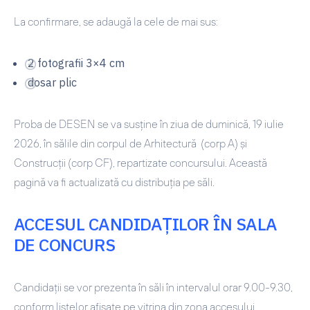
La confirmare, se adaugă la cele de mai sus:
2 fotografii 3×4 cm
dosar plic
Proba de DESEN se va susține în ziua de duminică, 19 iulie
2026, în sălile din corpul de Arhitectură (corp A) și
Construcții (corp CF), repartizate concursului. Această
pagină va fi actualizată cu distribuția pe săli.
ACCESUL CANDIDAŢILOR ÎN SALA
DE CONCURS
Candidații se vor prezenta în săli în intervalul orar 9.00-9.30,
conform listelor af
iș
ate pe vitrina din zona accesului