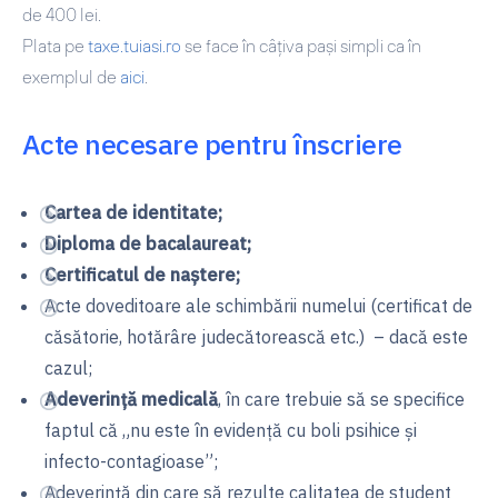
de 400 lei.
Plata pe
taxe.tuiasi.ro
se face în câțiva pași simpli ca în
exemplul de
aici
.
Acte necesare pentru înscriere
Cartea de identitate;
Diploma de bacalaureat;
Certificatul de naștere;
Acte doveditoare ale schimbării numelui (certificat de
căsătorie, hotărâre judecătorească etc.) – dacă este
cazul;
Adeverință medicală
, în care trebuie să se specifice
faptul că „nu este în evidenţă cu boli psihice şi
infecto-contagioase”;
Adeverință din care să rezulte calitatea de student