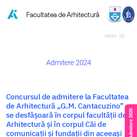
MENU
Sari
la
Admitere 2024
conținut
Concursul de admitere la Facultatea
de Arhitectură „G.M. Cantacuzino”
Rezultate Admitere 2026
se desfășoară în corpul facultății de
Arhitectură și în corpul Căi de
comunicații și fundații din aceeași