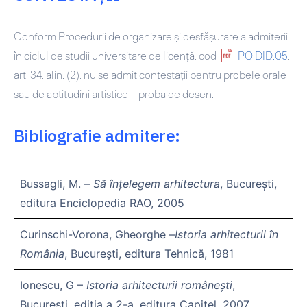
Conform
Procedurii de organizare și desfășurare a admiterii
în ciclul de studii universitare de licență
, cod
PO.DID.05
,
art. 34, alin. (2),
nu se admit contestații pentru probele orale
sau de aptitudini artistice – proba de desen
.
Bibliografie admitere:
Bussagli, M. –
Să înţelegem arhitectura
, Bucureşti,
editura Enciclopedia RAO, 2005
Curinschi-Vorona, Gheorghe –
Istoria arhitecturii în
România
, Bucureşti, editura Tehnică, 1981
Ionescu, G –
Istoria arhitecturii românești
,
Bucureşti, editia a 2-a, editura Capitel, 2007