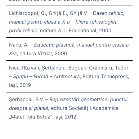
Lichiardopol, G., Ghiță E., Ghiță V –
Desen tehnic,
manual pentru clasa a X-a – filiera tehnologica,
profil tehnic
, editura ALL Educational, 2000
Nanu, A. –
Educație plastică, manual pentru clasa a
X-a
, editura Vizual, 2000
Nica,
Răzvan; Șerbănoiu, Bogdan; Grădinaru, Tudor
–
Spațiu – Formă – Arhitectură
, Editura Tehnopress,
Iași, 2019
Șerbănoiu, B.V. –
Reprezentări geometrice: punctul,
dreapta și planul
, editura Societății Academice
„Matei Teiu Botez”, Iași, 2012