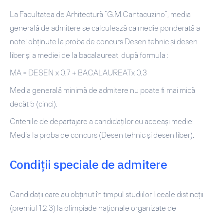
La Facultatea de Arhitectură “G.M.Cantacuzino”, media
generală de admitere se calculează ca medie ponderată a
notei obţinute la proba de concurs Desen tehnic şi desen
liber şi a mediei de la bacalaureat, după formula :
MA = DESEN x 0,7 + BACALAUREATx 0,3
Media generală minimă de admitere nu poate fi mai mică
decât 5 (cinci).
Criteriile de departajare a candidaţilor cu aceeaşi medie:
Media la proba de concurs (Desen tehnic şi desen liber).
Condiții speciale de admitere
Candidaţii care au obţinut în timpul studiilor liceale distincţii
(premiul 1,2,3) la olimpiade naţionale organizate de