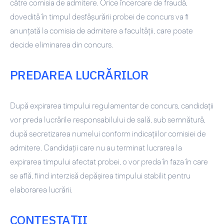
către comisia de admitere. Orice încercare de fraudă,
dovedită în timpul desfăşurării probei de concurs va fi
anunţată la comisia de admitere a facultăţii, care poate
decide eliminarea din concurs.
PREDAREA LUCRĂRILOR
După expirarea timpului regulamentar de concurs, candidaţii
vor preda lucrările responsabilului de sală, sub semnătură,
după secretizarea numelui conform indicațiilor comisiei de
admitere. Candidaţii care nu au terminat lucrarea la
expirarea timpului afectat probei, o vor preda în faza în care
se află, fiind interzisă depăşirea timpului stabilit pentru
elaborarea lucrării.
CONTESTAȚII