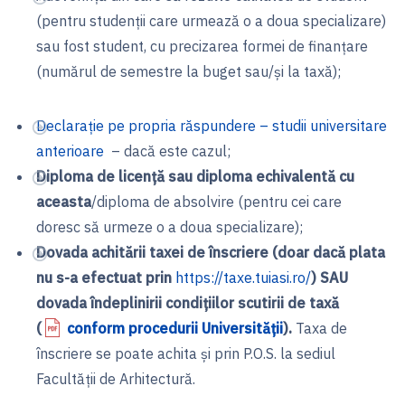
(pentru studenții care urmează o a doua specializare)
sau fost student, cu precizarea formei de finanțare
(numărul de semestre la buget sau/și la taxă);
Declarație pe propria răspundere – studii universitare
anterioare
– dacă este cazul;
Diploma de licenţă sau diploma echivalentă cu
aceasta
/diploma de absolvire (pentru cei care
doresc să urmeze o a doua specializare);
Dovada achitării taxei de înscriere (doar dacă plata
nu s-a efectuat prin
https://taxe.tuiasi.ro/
) SAU
dovada îndeplinirii condițiilor scutirii de taxă
(
conform procedurii Universității
).
Taxa de
înscriere se poate achita și prin P.O.S. la sediul
Facultății de Arhitectură.