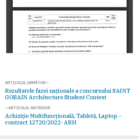
Navigare
ARTICOLUL URMĂTOR
Articolul
Rezultatele fazei naționale a concursului SAINT
în
următor:
GOBAIN Architecture Student Contest
articole
ARTICOLUL ANTERIOR
Articolul
Achiziție Multifuncțională, Tabletă, Laptop –
anterior:
contract 12720/2022- ARH