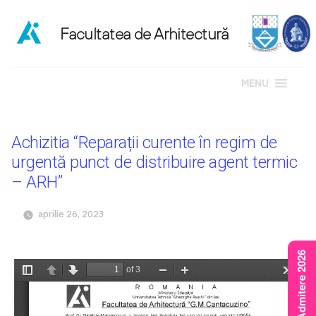
MENU
Sari
la
Achizitia “Reparații curente în regim de
conținut
urgentă punct de distribuire agent termic
– ARH”
aprilie 26, 2023
Rezultate Admitere 2026