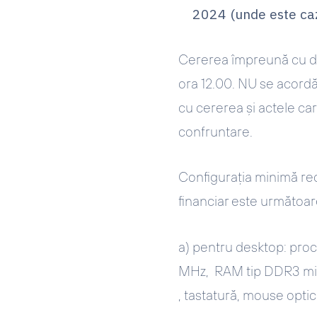
2024 (unde este caz
Cererea împreună cu do
ora 12.00. NU se acord
cu cererea și actele car
confruntare.
Configurația minimă r
financiar este următoar
a) pentru desktop:
proc
MHz, RAM tip DDR3 min
, tastatură, mouse optic