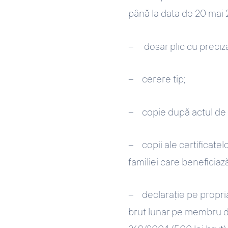
până la data de 20 mai 2
– dosar plic cu precizare
– cerere tip;
– copie după actul de i
– copii ale certificatel
familiei care beneficiaz
– declaraţie pe propria 
brut lunar pe membru de 