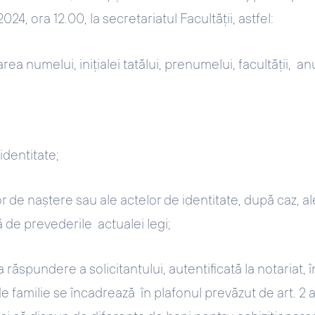
024, ora 12.00, la secretariatul Facultăţii, astfel:
a numelui, iniţialei tatălui, prenumelui, facultăţii, anu
dentitate;
or de naştere sau ale actelor de identitate, după caz, al
ă de prevederile actualei legi;
răspundere a solicitantului, autentificată la notariat, î
familie se încadrează în plafonul prevăzut de art. 2 al