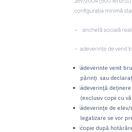
269/2004 (500 lei brut)
configuraţia minimă st
– anchetă socială realiz
– adeverinţe de venit br
adeverinte venit bru
părinţi sau declaraţ
adeverinţă deţinere 
(exclusiv copii cu vâ
adeverinţe de elev/s
legalizare se vor pre
copie după hotărâre