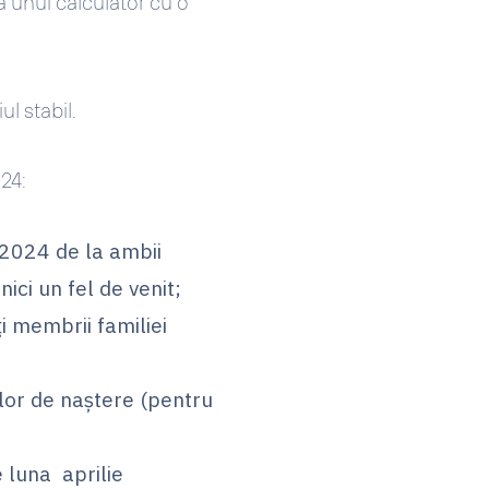
a unui calculator cu o
ul stabil.
024:
 2024 de la ambii
u nici un fel de venit;
i membrii familiei
 lor de naştere (pentru
 luna aprilie