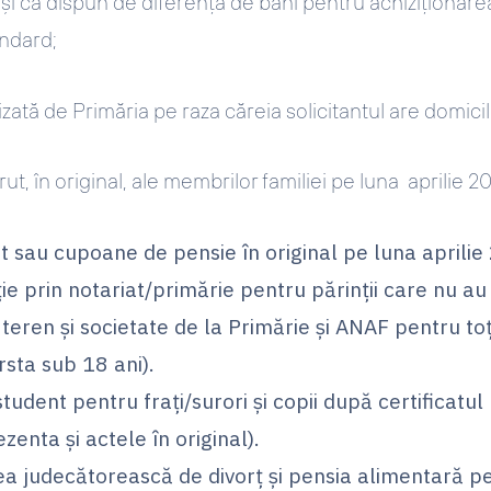
 şi că dispun de diferența de bani pentru achiziționare
andard;
ată de Primăria pe raza căreia solicitantul are domicili
ut, în original, ale membrilor familiei pe luna aprilie 2
t sau cupoane de pensie în original pe luna aprilie
ie prin notariat/primărie pentru părinţii care nu a
teren şi societate de la Primărie şi ANAF pentru toț
rsta sub 18 ani).
tudent pentru fraţi/surori şi copii după certificatul
zenta şi actele în original).
a judecătorească de divorţ şi pensia alimentară pe