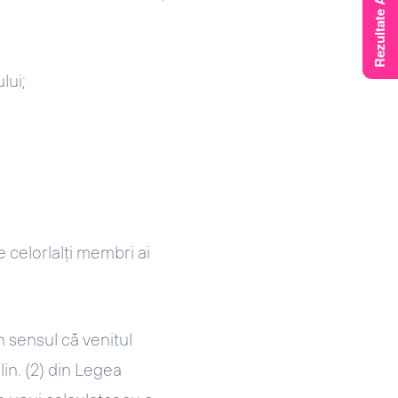
lui;
e celorlalţi membri ai
n sensul că venitul
in. (2) din Legea