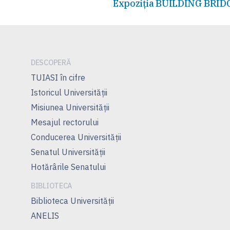
Articolul
Expoziția BUILDING BRID
în
anterior:
articole
DESCOPERĂ
TUIASI în cifre
Istoricul Universităţii
Misiunea Universităţii
Mesajul rectorului
Conducerea Universităţii
Senatul Universității
Hotărârile Senatului
BIBLIOTECA
Biblioteca Universității
ANELIS