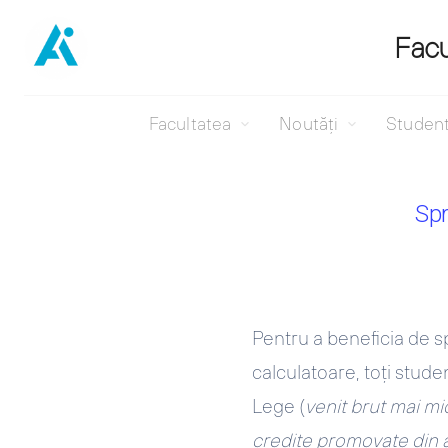
Facu
Facultatea
Noutăți
Studen
Sari
la
Spr
conținut
Pentru a beneficia de sp
calculatoare, toţi stud
Lege (
venit brut mai mi
credite promovate din an