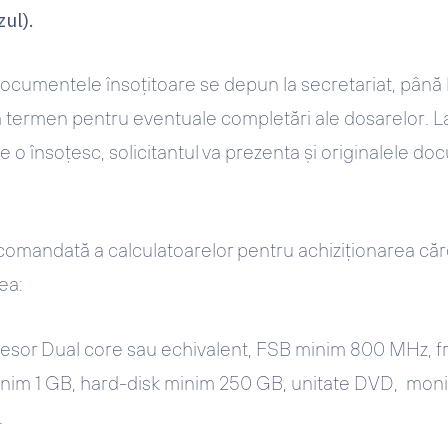
ul).
cumentele însoțitoare se depun la secretariat, până l
ă termen pentru eventuale completări ale dosarelor. 
e o însoțesc, solicitantul va prezenta și originalele d
ecomandată
a calculatoarelor pentru achiziționarea căr
ea:
esor Dual core sau echivalent, FSB minim 800 MHz, 
im 1 GB, hard-disk minim 250 GB, unitate DVD, moni
.