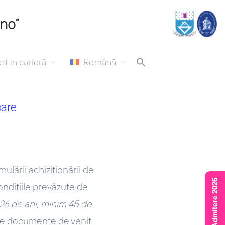
ino”
rt in carieră
Română
oare
ulării achiziţionării de
Rezultate Admitere 2026
ondiţiile prevăzute de
 26 de ani, minim 45 de
e documente de venit,