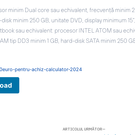
esor minim Dual core sau echivalent, frecvență minim
disk minim 250 GB, unitate DVD, display minimum 15“
netbook sau echivalent: procesor INTEL ATOM sau echiv
AM tip DD3 minim 1 GB, hard-disk SATA minim 250 GB
0euro-pentru-achiz-calculator-2024
oad
ARTICOLUL URMĂTOR