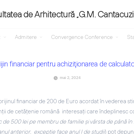
ltatea de Arhitectură „G.M. Cantacuz
t
Admitere
Convergence Conference
Sta
ijin financiar pentru achiziţionarea de calculat
mai 2, 2024
rijinul financiar de 200 de Euro acordat în vederea stim
enţii de cetățenie română interesaţi care îndeplinesc c
c de 500 lei pe membru de familie şi vârsta de până în
ul anterior, excepţie face anul I de studii
) pot depun