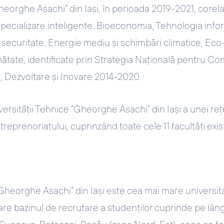
heorghe Asachi” din Iași, în perioada 2019-2021, corela
pecializare inteligente: Bioeconomia, Tehnologia inform
i securitate, Energie mediu și schimbări climatice, Ec
tate, identificate prin Strategia Națională pentru Comp
, Dezvoltare și Inovare 2014-2020.
versității Tehnice “Gheorghe Asachi” din Iași a unei re
treprenoriatului, cuprinzând toate cele 11 facultăți exis
Gheorghe Asachi” din Iași este cea mai mare universitat
e bazinul de recrutare a studenților cuprinde pe lângă