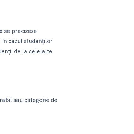
re se precizeze
, în cazul studenților
denții de la celelalte
abil sau categorie de