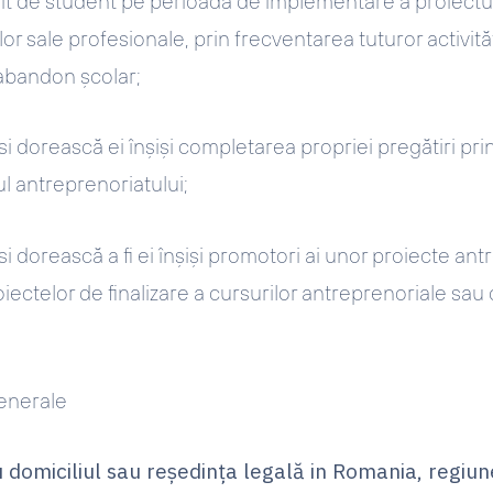
imit de student pe perioada de implementare a proiectul
or sale profesionale, prin frecventarea tuturor activită
 abandon școlar;
-si dorească ei înșiși completarea propriei pregătiri pr
 antreprenoriatului;
-si dorească a fi ei înșiși promotori ai unor proiecte ant
ectelor de finalizare a cursurilor antreprenoriale sau 
 generale
u domiciliul sau reședința legală in Romania, regiu