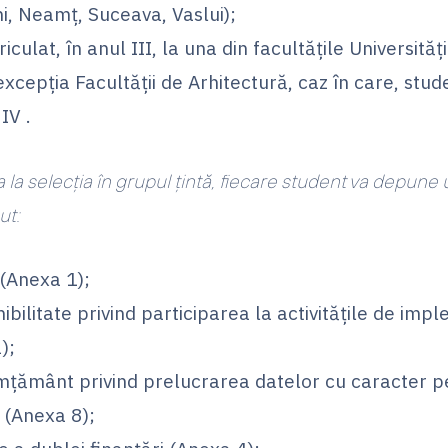
i, Neamț, Suceava, Vaslui);
iculat, în anul III, la una din facultățile Universit
excepția Facultății de Arhitectură, caz în care, stud
IV .
 la selecția în grupul țintă, fiecare student va depune
ut:
 (Anexa 1);
ibilitate privind participarea la activitățile de imp
);
mțământ privind prelucrarea datelor cu caracter p
 (Anexa 8);