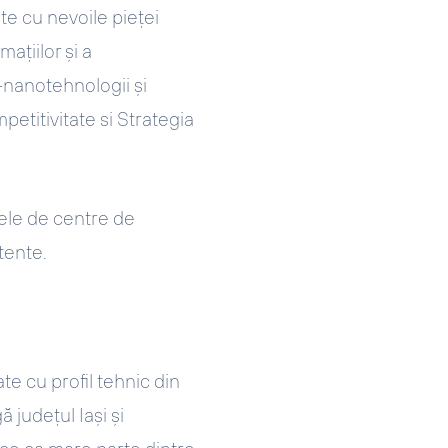
te cu nevoile pieței
ațiilor și a
o-nanotehnologii și
etitivitate si Strategia
țele de centre de
tente.
e cu profil tehnic din
 județul Iași și