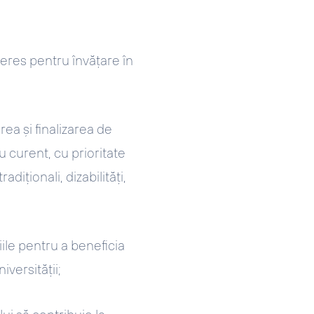
nteres pentru învățare în
ea și finalizarea de
 curent, cu prioritate
diționali, dizabilități,
ile pentru a beneficia
versității;