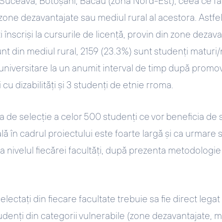
 Suceava, Botoșani, Bacău (zona Nord-Est), ceea ce f
zone dezavantajate sau mediul rural al acestora. Astfel
înscriși la cursurile de licență, provin din zone dezavan
t din mediul rural, 2159 (23.3%) sunt studenți maturi/n
 universitare la un anumit interval de timp după prom
cu dizabilități și 3 studenți de etnie rroma.
 de selecție a celor 500 studenți ce vor beneficia de s
ă în cadrul proiectului este foarte largă și ca urmare s
a nivelul fiecărei facultăți, după prezenta metodologie
lectați din fiecare facultate trebuie sa fie direct lega
denți din categorii vulnerabile (zone dezavantajate, me