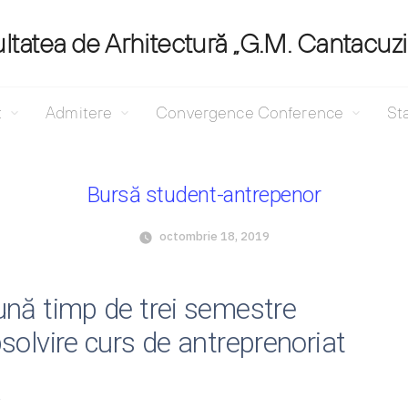
ltatea de Arhitectură „G.M. Cantacuz
t
Admitere
Convergence Conference
Sta
Bursă student-antrepenor
octombrie 18, 2019
ună timp de trei semestre
bsolvire curs de antreprenoriat