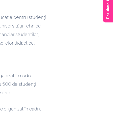
educație pentru studenți
Universității Tehnice
nanciar studenților,
drelor didactice.
ganizat în cadrul
ru 500 de studenți
sitate.
ic organizat în cadrul