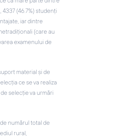
ace ca mare parte dintre
, 4337 (46.7%) studenți
tajate, iar dintre
etradiționali (care au
ovarea examenului de
uport material și de
elecția ce se va realiza
 de selecție va urmări
t de numărul total de
diul rural,