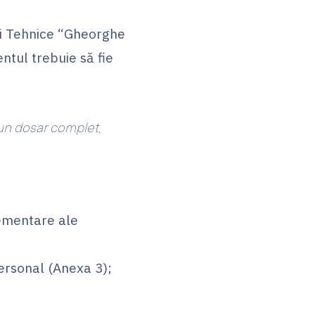
ății Tehnice “Gheorghe
entul trebuie să fie
 un dosar complet,
lementare ale
ersonal (Anexa 3);