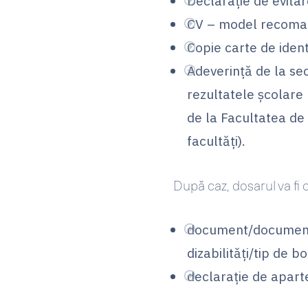
Declarație de evitar
CV – model recoman
Copie carte de ident
Adeverință de la sec
rezultatele școlare (
de la Facultatea de A
facultăți).
După caz, dosarul va fi 
document/documente 
dizabilități/tip de b
declarație de apart