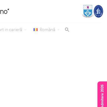
ino”
rt in carieră
Română
Rezultate Admitere 2026