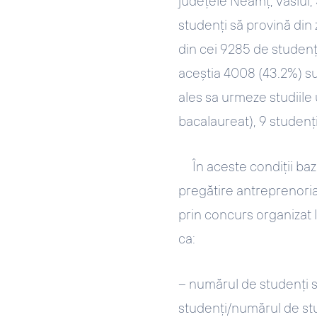
județele Neamț, Vaslui,
studenți să provină din 
din cei 9285 de studenți 
aceștia 4008 (43.2%) sun
ales sa urmeze studiile
bacalaureat), 9 studenți 
În aceste condiții baza
pregătire antreprenorial
prin concurs organizat l
ca:
– numărul de studenți se
studenți/numărul de stu