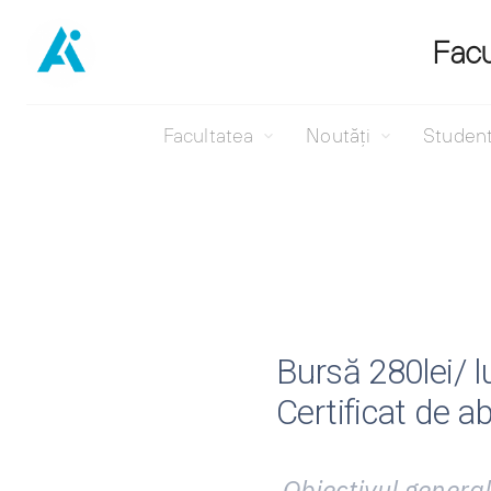
Facu
Facultatea
Noutăți
Studen
Sari
la
conținut
Bursă 280lei/ l
Certificat de a
Obiectivul general