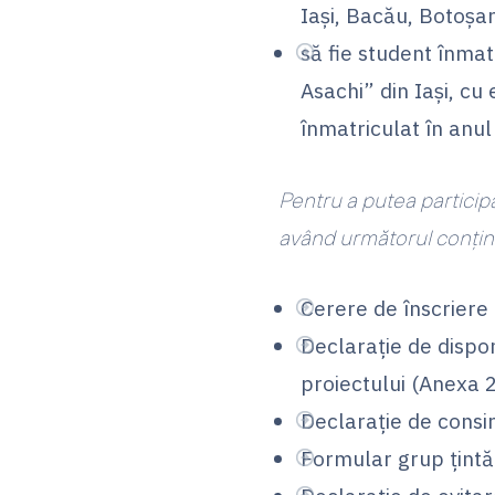
Iași, Bacău, Botoșan
să fie student înmatr
Asachi” din Iași, cu 
înmatriculat în anul 
Pentru a putea participa
având următorul conțin
Cerere de înscriere
Declarație de dispon
proiectului (Anexa 2
Declarație de consi
Formular grup țintă