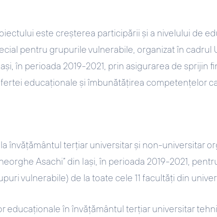
oiectului este creșterea participării și a nivelului de 
pecial pentru grupurile vulnerabile, organizat în cadrul 
și, în perioada 2019-2021, prin asigurarea de sprijin fi
 ofertei educaționale și îmbunătățirea competențelor ca
 la învățământul terțiar universitar și non-universitar or
Gheorghe Asachi” din Iași, în perioada 2019-2021, pent
upuri vulnerabile) de la toate cele 11 facultăți din univer
or educaționale în învățământul terțiar universitar tehn