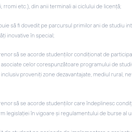
i, rromi etc.), din anii terminali ai ciclului de licență;
ebuie să fi dovedit pe parcursul primilor ani de studiu i
ăți inovative în special;
enor să se acorde studenților condiționat de participar
 asociate celor corespunzătoare programului de studiu
 inclusiv proveniți zone dezavantajate, mediul rural, netra
enor să se acorde studenților care îndeplinesc condiți
 legislației în vigoare și regulamentului de burse al uni