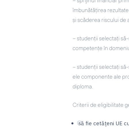
– sprijinul financiar pr
îmbunătățirea rezultatel
și scăderea riscului de
– studenții selectați să
competenţe în domeniul
– studenții selectați să
ele componente ale proi
diploma.
Criterii de eligibilitate
să fie cetățeni UE c