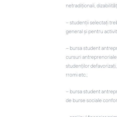
netradiționali, dizabilităț
– studenții selectați tr
general și pentru activit
– bursa student antrepr
cursuri antreprenoriale
studenților defavorizați,
rromi etc.;
– bursa student antrepr
de burse sociale conform