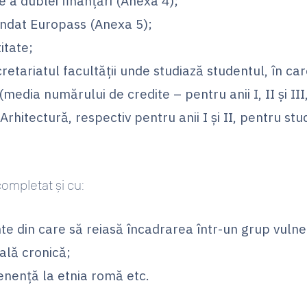
e a dublei finanțări (Anexa 4);
dat Europass (Anexa 5);
itate;
retariatul facultății unde studiază studentul, în ca
media numărului de credite – pentru anii I, II și III
rhitectură, respectiv pentru anii I și II, pentru stu
completat și cu:
din care să reiasă încadrarea într-un grup vulner
oală cronică;
enență la etnia romă etc.